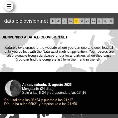
data.biolovision.net
fr
de
it
en
es
nl
eu
ca
pl
rs
lv
BIENVENIDO A DATA.BIOLOVISION.NET
data.biolovision.net is the website where you can see and download all
data you collect with the NaturaList mobile application. Your records are
also avaiable trough databases of our local partners when they exist
(you can find the complete list form the menu in the left).
Abzac, sábado, 8. agosto 2026
Menguante (24 días)
Sale a las 1h24 y se esconde a las 18h16
Sol : salida a las 06h54 y puesta a las 21h17
Día : alba a las 06h21 y crepúsculo a las 21h50