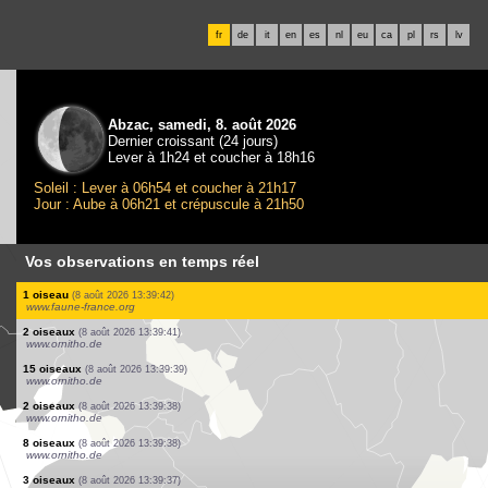
fr
de
it
en
es
nl
eu
ca
pl
rs
lv
Abzac, samedi, 8. août 2026
Dernier croissant (24 jours)
Lever à 1h24 et coucher à 18h16
Soleil : Lever à 06h54 et coucher à 21h17
Jour : Aube à 06h21 et crépuscule à 21h50
Vos observations en temps réel
1 oiseau
(8 août 2026 13:39:45)
www.faune-france.org
1 oiseau
(8 août 2026 13:39:45)
www.ornitho.de
1 papillon de jour
(8 août 2026 13:39:45)
www.faune-france.org
1 mammifère
(8 août 2026 13:39:44)
www.faune-france.org
1 oiseau
(8 août 2026 13:39:44)
www.faune-france.org
1 oiseau
(8 août 2026 13:39:43)