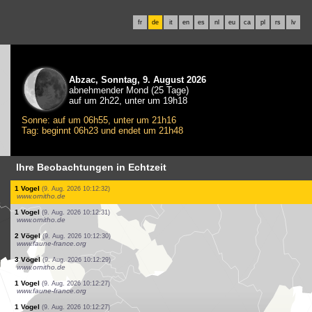
fr
de
it
en
es
nl
eu
ca
pl
rs
lv
Abzac, Sonntag, 9. August 2026
abnehmender Mond (25 Tage)
auf um 2h22, unter um 19h18
Sonne: auf um 06h55, unter um 21h16
Tag: beginnt 06h23 und endet um 21h48
Ihre Beobachtungen in Echtzeit
1 Vogel
(9. Aug. 2026 10:12:36)
www.ornitho.ch
20 Vögel
(9. Aug. 2026 10:12:36)
www.ornitho.ch
1 Vogel
(9. Aug. 2026 10:12:36)
www.ornitho.ch
1 Vogel
(9. Aug. 2026 10:12:35)
www.ornitho.de
2 Vögel
(9. Aug. 2026 10:12:35)
www.ornitho.de
1 Vogel
(9. Aug. 2026 10:12:34)