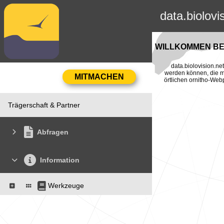
data.biolovi
WILLKOMMEN BEI
data.biolovision.n
werden können, die mi
örtlichen ornitho-Web
Trägerschaft & Partner
Abfragen
Information
Werkzeuge