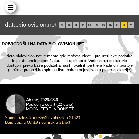
data.biolovision.net
fr
de
it
en
es
nl
eu
ca
pl
rs
lv
DOBRODOŠLI NA DATA.BIOLOVISION.NET
data.biolovision.net je mesto gde možete videti i preuzeti sve podatke
koje ste uneli putem NaturaList aplikacije. Vaši nalazi su takođe
dostupni preko baza podataka naših lokalnih partnera kada oni postoje
(možete pronaći kompletnu listu nakon prijavljivanja preko aplikacije)
Abzac, 2026-08-6
Poslednja četvrt (22 dana)
MOON_TEXT_MOONSET
Sunce: izlazak u 06h52 i zalazak u 21h20
Dan: zora u 06h19 i sumrak u 21h53