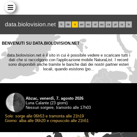
data.biolovision.net
fr
de
it
en
es
nl
eu
ca
pl
rs
lv
BENVENUTI SU DATA.BIOLOVISION.NET
data.biolovision.net è il sito in cui è possibile vedere e scaricare tutti i
dati che si raccolgono con l'applicazione mobile NaturaList. I record
sono disponibili anche tramite le banche dati dei nostri partner esteri
locali, quando esistono (po...
Abzac, venerdì, 7. agosto 2026
Luna Calante (23 giorni)
Nessun sorgere, tramonto alle 17h03
Sole: sorge alle 06h53 e tramonta alle 21h19
Giorno: alba alle 06h20 e crepuscolo alle 21h51