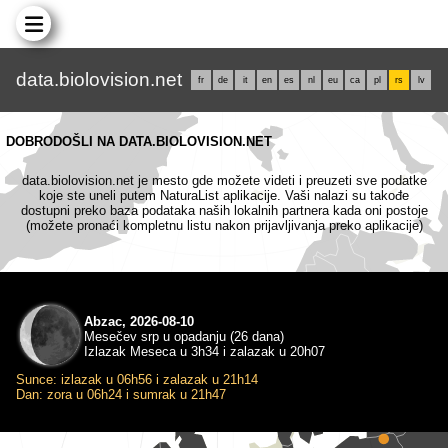
data.biolovision.net
fr
de
it
en
es
nl
eu
ca
pl
rs
lv
DOBRODOŠLI NA DATA.BIOLOVISION.NET
data.biolovision.net je mesto gde možete videti i preuzeti sve podatke
koje ste uneli putem NaturaList aplikacije. Vaši nalazi su takođe
dostupni preko baza podataka naših lokalnih partnera kada oni postoje
(možete pronaći kompletnu listu nakon prijavljivanja preko aplikacije)
Abzac, 2026-08-10
Mesečev srp u opadanju (26 dana)
Izlazak Meseca u 3h34 i zalazak u 20h07
Sunce: izlazak u 06h56 i zalazak u 21h14
Dan: zora u 06h24 i sumrak u 21h47