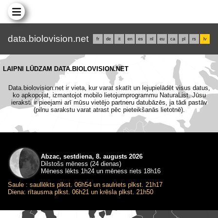
data.biolovision.net
fr
de
it
en
es
nl
eu
ca
pl
rs
lv
LAIPNI LŪDZAM DATA.BIOLOVISION.NET
Data.biolovision.net ir vieta, kur varat skatīt un lejupielādēt visus datus,
ko apkopojat, izmantojot mobilo lietojumprogrammu NaturaList. Jūsu
ieraksti ir pieejami arī mūsu vietējo partneru datubāzēs, ja tādi pastāv
(pilnu sarakstu varat atrast pēc pieteikšanās lietotnē).
Abzac, sestdiena, 8. augusts 2026
Dilstošs mēness (24 dienas)
Mēness lēkts 1h24 un mēness riets 18h16
Saule : saullēkts plkst. 06h54 un saulriets plkst. 21h17
Diena: rītausma plkst. 06h21 un krēsla plkst. 21h50