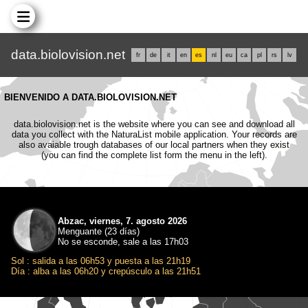
data.biolovision.net
fr
de
it
en
es
nl
eu
ca
pl
rs
lv
BIENVENIDO A DATA.BIOLOVISION.NET
data.biolovision.net is the website where you can see and download all
data you collect with the NaturaList mobile application. Your records are
also avaiable trough databases of our local partners when they exist
(you can find the complete list form the menu in the left).
Abzac, viernes, 7. agosto 2026
Menguante (23 días)
No se esconde, sale a las 17h03
Sol : salida a las 06h53 y puesta a las 21h19
Día : alba a las 06h20 y crepúsculo a las 21h51