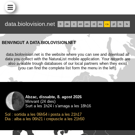
data.biolovision.net
fr
de
it
en
es
nl
eu
ca
pl
rs
lv
BENVINGUT A DATA.BIOLOVISION.NET
data.biolovision.net is the website where you can see and download all
data you collect with the NaturaList mobile application. Your records are
also avaiable trough databases of our local partners when they exist
(you can find the complete list form the menu in the left).
Abzac, dissabte, 8. agost 2026
Minvant (24 dies)
Surt a les 1h24 i s'amaga a les 18h16
Sol : sortida a les 06h54 i posta a les 21h17
Dia : alba a les 06h21 i crepuscle a les 21h50