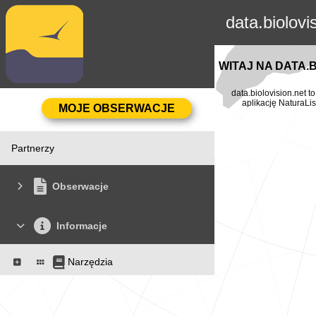
data.biolovi
WITAJ NA DATA.
data.biolovision.net 
aplikację NaturaLis
Partnerzy
Obserwacje
Informacje
Narzędzia