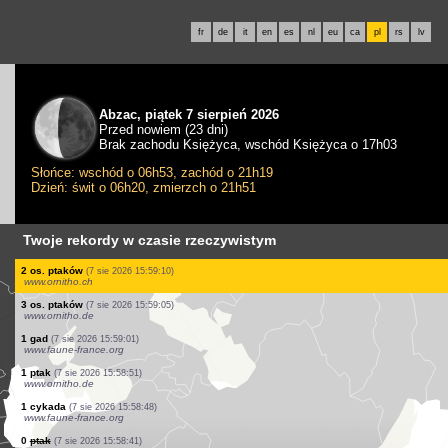
fr
de
it
en
es
nl
eu
ca
pl
rs
lv
Abzac, piątek 7 sierpień 2026
Przed nowiem (23 dni)
Brak zachodu Księżyca, wschód Księżyca o 17h03
Słońce: wschód o 06h53, zachód o 21h19
Dzień: świt o 06h20, zmierzch o 21h51
Twoje rekordy w czasie rzeczywistym
4 os. ptaków
(7 sie 2026 15:59:19)
www.faune-france.org
7 os. ptaków
(7 sie 2026 15:59:19)
www.faune-france.org
1 ptak
(7 sie 2026 15:59:19)
www.faune-france.org
1 ptak
(7 sie 2026 15:59:19)
www.faune-france.org
1 ptak
(7 sie 2026 15:59:19)
www.faune-france.org
1 ptak
(7 sie 2026 15:59:19)