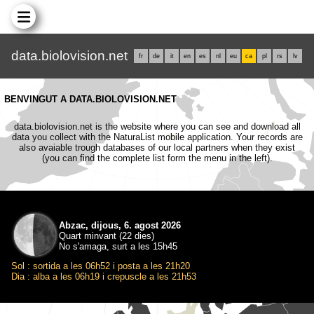
data.biolovision.net
fr
de
it
en
es
nl
eu
ca
pl
rs
lv
BENVINGUT A DATA.BIOLOVISION.NET
data.biolovision.net is the website where you can see and download all
data you collect with the NaturaList mobile application. Your records are
also avaiable trough databases of our local partners when they exist
(you can find the complete list form the menu in the left).
Abzac, dijous, 6. agost 2026
Quart minvant (22 dies)
No s'amaga, surt a les 15h45
Sol : sortida a les 06h52 i posta a les 21h20
Dia : alba a les 06h19 i crepuscle a les 21h53