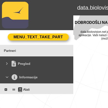
data.biolovi
DOBRODOŠLI NA 
data.biolovision.net 
aplikacije. Vaši nalaz
(može
Partneri
Pregled
Informacije
Alati