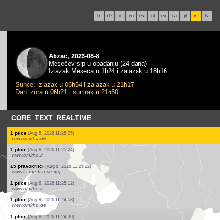
fr
de
it
en
es
nl
eu
ca
pl
rs
lv
Abzac, 2026-08-8
Mesečev srp u opadanju (24 dana)
Izlazak Meseca u 1h24 i zalazak u 18h16
Sunce: izlazak u 06h54 i zalazak u 21h17
Dan: zora u 06h21 i sumrak u 21h50
CORE_TEXT_REALTIME
7 ptice
(Aug 8, 2026 11:25:35)
www.ornitho.de
4 ptice
(Aug 8, 2026 11:25:34)
www.ornitho.de
200 ptice
(Aug 8, 2026 11:25:34)
www.ornitho.ch
2 ptice
(Aug 8, 2026 11:25:33)
www.ornitho.de
1 ptice
(Aug 8, 2026 11:25:32)
www.ornitho.de
2 ptice
(Aug 8, 2026 11:25:30)