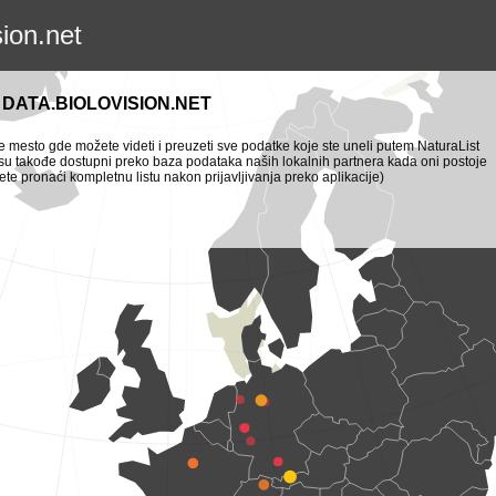
sion.net
DATA.BIOLOVISION.NET
je mesto gde možete videti i preuzeti sve podatke koje ste uneli putem NaturaList
i su takođe dostupni preko baza podataka naših lokalnih partnera kada oni postoje
te pronaći kompletnu listu nakon prijavljivanja preko aplikacije)