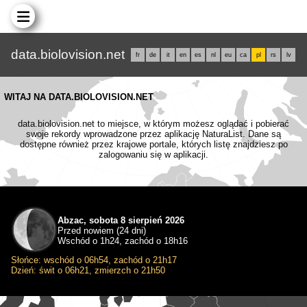
data.biolovision.net
fr
de
it
en
es
nl
eu
ca
pl
rs
lv
WITAJ NA DATA.BIOLOVISION.NET
data.biolovision.net to miejsce, w którym możesz oglądać i pobierać
swoje rekordy wprowadzone przez aplikację NaturaList. Dane są
dostępne również przez krajowe portale, których listę znajdziesz po
zalogowaniu się w aplikacji.
Abzac, sobota 8 sierpień 2026
Przed nowiem (24 dni)
Wschód o 1h24, zachód o 18h16
Słońce: wschód o 06h54, zachód o 21h17
Dzień: świt o 06h21, zmierzch o 21h50