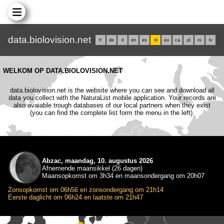
data.biolovision.net
fr
de
it
en
es
nl
eu
ca
pl
rs
lv
WELKOM OP DATA.BIOLOVISION.NET
data.biolovision.net is the website where you can see and download all
data you collect with the NaturaList mobile application. Your records are
also avaiable trough databases of our local partners when they exist
(you can find the complete list form the menu in the left).
Abzac, maandag, 10. augustus 2026
Afnemende maansikkel (26 dagen)
Maansopkomst om 3h34 en maansondergang om 20h07
Zonsopkomst om 06h56 en zonsondergang om 21h14
Eerste daglicht om 06h24 en laatste om 21h47