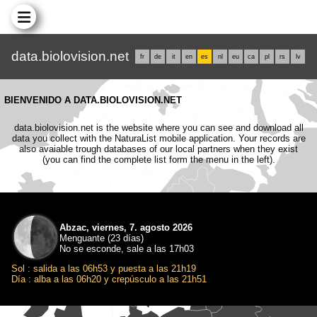
data.biolovision.net
fr
de
it
en
es
nl
eu
ca
pl
rs
lv
BIENVENIDO A DATA.BIOLOVISION.NET
data.biolovision.net is the website where you can see and download all
data you collect with the NaturaList mobile application. Your records are
also avaiable trough databases of our local partners when they exist
(you can find the complete list form the menu in the left).
Abzac, viernes, 7. agosto 2026
Menguante (23 días)
No se esconde, sale a las 17h03
Sol : salida a las 06h53 y puesta a las 21h19
Día : alba a las 06h20 y crepúsculo a las 21h51