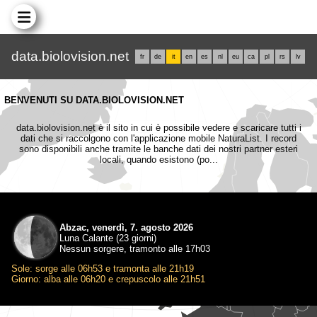
data.biolovision.net
fr
de
it
en
es
nl
eu
ca
pl
rs
lv
BENVENUTI SU DATA.BIOLOVISION.NET
data.biolovision.net è il sito in cui è possibile vedere e scaricare tutti i
dati che si raccolgono con l'applicazione mobile NaturaList. I record
sono disponibili anche tramite le banche dati dei nostri partner esteri
locali, quando esistono (po...
Abzac, venerdì, 7. agosto 2026
Luna Calante (23 giorni)
Nessun sorgere, tramonto alle 17h03
Sole: sorge alle 06h53 e tramonta alle 21h19
Giorno: alba alle 06h20 e crepuscolo alle 21h51