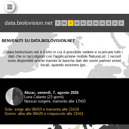
data.biolovision.net
fr
de
it
en
es
nl
eu
ca
pl
rs
lv
BENVENUTI SU DATA.BIOLOVISION.NET
data.biolovision.net è il sito in cui è possibile vedere e scaricare tutti i
dati che si raccolgono con l'applicazione mobile NaturaList. I record
sono disponibili anche tramite le banche dati dei nostri partner esteri
locali, quando esistono (po...
Abzac, venerdì, 7. agosto 2026
Luna Calante (23 giorni)
Nessun sorgere, tramonto alle 17h03
Sole: sorge alle 06h53 e tramonta alle 21h19
Giorno: alba alle 06h20 e crepuscolo alle 21h51