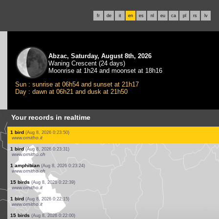
fr
de
it
en
es
nl
eu
ca
pl
rs
lv
Abzac, Saturday, August 8th, 2026
Waning Crescent (24 days)
Moonrise at 1h24 and moonset at 18h16
Sun : sunrise at 06h54 and sunset at 21h17
Day : dawn at 06h21 and dusk at 21h50
Your records in realtime
31 birds
(Aug 8, 2026 0:26:23)
www.ornitho.it
18 birds
(Aug 8, 2026 0:25:51)
www.ornitho.it
3 birds
(Aug 8, 2026 0:25:42)
www.ornitho.de
0
bird
(Aug 8, 2026 0:25:30)
www.ornitho.de
8 birds
(Aug 8, 2026 0:25:04)
www.ornitho.de
3 birds
(Aug 8, 2026 0:24:25)