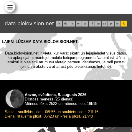
data.biolovision.net
fr
de
it
en
es
nl
eu
ca
pl
rs
lv
LAIPNI LŪDZAM DATA.BIOLOVISION.NET
Data.biolovision.net ir vieta, kur varat skatīt un lejupielādēt visus datus,
ko apkopojat, izmantojot mobilo lietojumprogrammu NaturaList. Jūsu
ieraksti ir pieejami arī mūsu vietējo partneru datubāzēs, ja tādi pastāv
(pilnu sarakstu varat atrast pēc pieteikšanās lietotnē).
Abzac, svētdiena, 9. augusts 2026
Dilstošs mēness (25 dienas)
Mēness lēkts 2h22 un mēness riets 19h18
Saule : saullēkts plkst. 06h55 un saulriets plkst. 21h16
Diena: rītausma plkst. 06h23 un krēsla plkst. 21h48